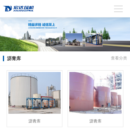
沥青库
查看分类
沥青库
沥青库