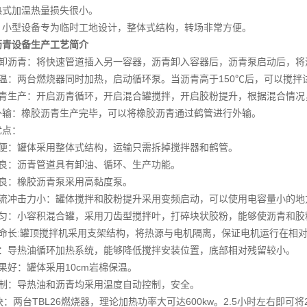
热式加温热量损失很小。
小型设备专为临时工地设计，整体式结构，转场非常方便。
沥青设备生产工艺简介
卸沥青：将快速管道插入另一容器，沥青卸入容器后，沥青泵启动后，将
温：两台燃烧器同时加热，启动循环泵。当沥青高于150℃后，可以搅
青生产：开启沥青循环，开启混合罐搅拌，开启胶粉提升，根据混合情况
输：橡胶沥青生产完毕，可以将橡胶沥青通过鹤管进行外输。
优点：
便：罐体采用整体式结构，运输只需拆掉搅拌器和鹤管。
良：沥青管道具有卸油、循环、生产功能。
良：橡胶沥青泵采用高黏度泵。
流冲击力小：罐体搅拌和胶粉提升采用变频启动，可以使用电容量小的地
匀：小容积混合罐，采用刀齿型搅拌叶，打碎块状胶粉，能够使沥青和胶
命长:罐顶搅拌机采用支架结构，将热源与电机隔离，保证电机运行在相
：导热油循环加热系统，能够降低搅拌安装位置，底部相对残留较小。
果好：罐体采用10cm岩棉保温。
制：导热油和沥青均采用温度自动控制，安全。
快：两台TBL26燃烧器，理论加热功率大可达600kw。2.5小时左右即可将