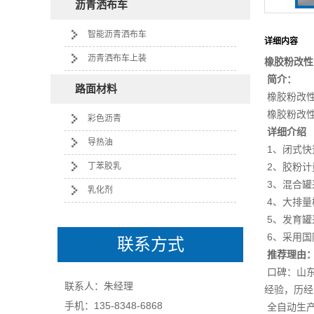
沥青洒布车
智能沥青洒布车
详细内容
沥青洒布车上装
橡胶粉改性
简介：
路面材料
橡胶粉改性
橡胶粉改性
彩色沥青
详细介绍
导热油
1、闭式快
丁苯胶乳
2、胶粉计
3、混合罐
乳化剂
4、大排量
5、发育罐
6、采用国
联系方式
推荐理由
口碑：山东
联系人：朱经理
经验，历经
手机：135-8348-6868
全自动生产