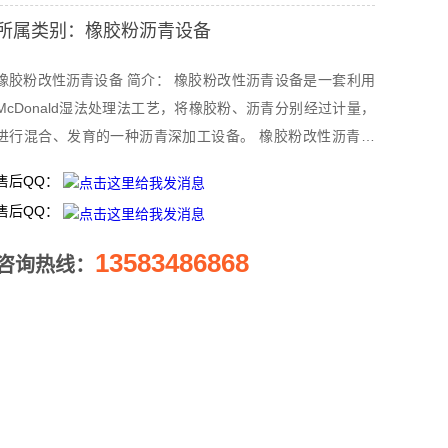
所属类别：橡胶粉沥青设备
胶粉改性沥青设备 简介： 橡胶粉改性沥青设备是一套利用
McDonald湿法处理法工艺，将橡胶粉、沥青分别经过计量，
进行混合、发育的一种沥青深加工设备。 橡胶粉改性沥青设
备主要由胶粉计量提升、沥青快速加热、沥青计量、高强度混
售后QQ：
合罐、橡胶沥青输送泵、发育罐、控制系统等部分构成。 详
售后QQ：
 1、闭式快速换热系统，避免沥青在加热过程中接触空
气氧化，从而提高产品品质。 2、胶粉计量系统采用减重计
13583486868
咨询热线：
量，保证沥青与胶粉在动态混合过程中，混合均匀。