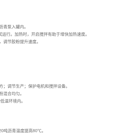
沥青泵入罐内。
拌试运行。加热时，开启搅拌有助于增快加热速度。
，调节胶粉提升速度。
方；调节生产；保护电机和搅拌设备。
粉混合均匀。
对低温环境内。
20吨沥青温度提高80℃。