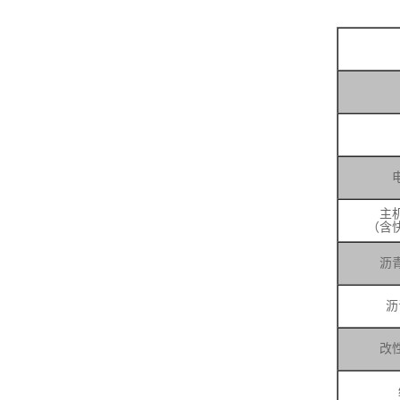
主
（含
沥
沥
改