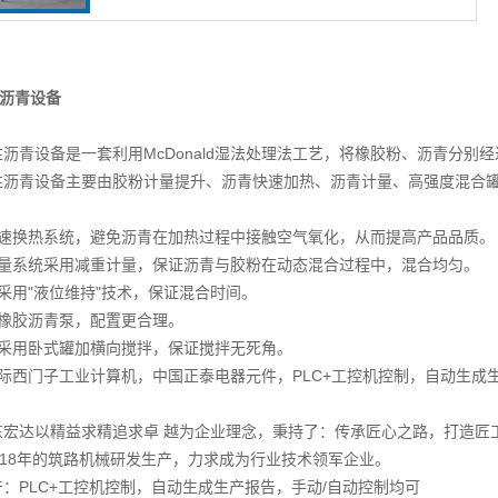
沥青设备
沥青设备是一套利用McDonald湿法处理法工艺，将橡胶粉、沥青分别
沥青设备主要由胶粉计量提升、沥青快速加热、沥青计量、高强度混合
速换热系统，避免沥青在加热过程中接触空气氧化，从而提高产品品质。
量系统采用减重计量，保证沥青与胶粉在动态混合过程中，混合均匀。
采用"液位维持"技术，保证混合时间。
橡胶沥青泵，配置更合理。
采用卧式罐加横向搅拌，保证搅拌无死角。
际西门子工业计算机，中国正泰电器元件，PLC+工控机控制，自动生成
：
宏达以精益求精追求卓 越为企业理念，秉持了：传承匠心之路，打造匠
18年的筑路机械研发生产，力求成为行业技术领军企业。
：PLC+工控机控制，自动生成生产报告，手动/自动控制均可