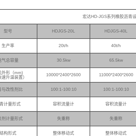
宏达HD-JGS系列橡胶沥青
型号
HDJGS-20L
HDJGS-40L
生产率
20t/h
40t/h
电气总容量
30.5kw
65.5kw
机外形（mm)
10000*2400*2600
11000*2400*2600
快速升温装置）
青与改性剂比
100:1-100:10
100:1-100:10
青计量形式
容积流量计
容积流量计
性剂计量形式
失重称
失重称
结构形式
整体移动式
整体移动式